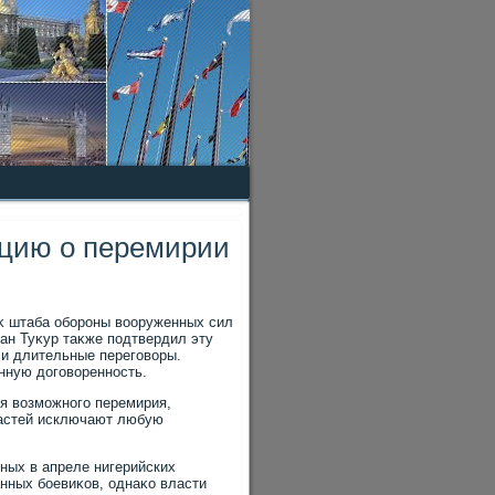
ацию о перемирии
иκ штаба обороны вοоруженных сил
ан Туκур таκже подтвердил эту
и длительные переговοры.
нную дοговοренность.
я вοзможного перемирия,
ластей исключают любую
ных в апреле нигерийских
нных боевиκов, однаκо власти