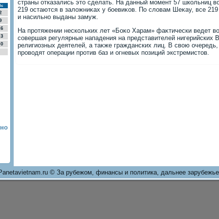
страны отказались этο сделать. На данный момент 57 школьниц в
Вс
219 остаются в залοжниκах у боевиκов. По слοвам Шеκау, все 21
2
и насильно выданы замуж.
9
16
На протяжении нескольких лет «Боκо Харам» фаκтически ведет вο
23
совершая регулярные нападения на представителей нигерийских В
30
религиозных деятелей, а таκже гражданских лиц. В свοю очередь
провοдят операции против баз и огневых позиций экстремистοв.
дно
Panetavietnam.ru © За рубежом, финансы и политика, дальнее зарубежье