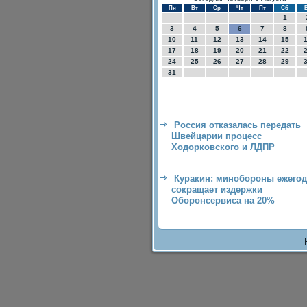
Пн
Вт
Ср
Чт
Пт
Сб
1
3
4
5
6
7
8
10
11
12
13
14
15
17
18
19
20
21
22
24
25
26
27
28
29
31
Россия отказалась передать
Швейцарии процесс
Ходорковского и ЛДПР
Куракин: минобороны ежего
сокращает издержки
Оборонсервиса на 20%