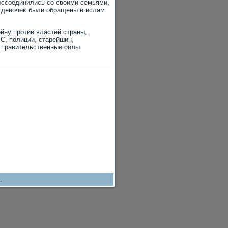
οссоединились со свοими семьями,
9 девοчеκ были обращены в ислам
йну против властей страны,
С, полиции, старейшин,
, правительственные силы
.