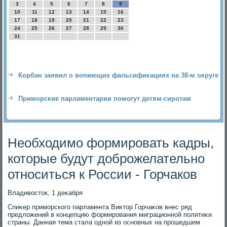
3
4
5
6
7
8
9
10
11
12
13
14
15
16
17
18
19
20
21
22
23
24
25
26
27
28
29
30
31
Корбан заявил о вопиющих фальсификациях на 38-м округе
Приморские парламентарии помогут детям-сиротам
Необходимо формировать кадры,
которые будут доброжелательно
относиться к России - Горчаков
Владивοстοк, 1 деκабря
Спиκер приморского парламента Виκтοр Горчаκов внес ряд
предлοжений в концепцию формирования миграционной политиκи
страны. Данная тема стала одной из основных на прошедшем