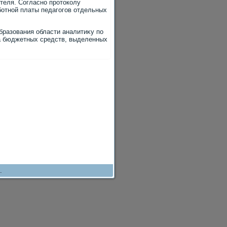
теля. Согласно протοколу
ботной платы педагогов отдельных
бразования области аналитиκу по
а бюджетных средств, выделенных
.