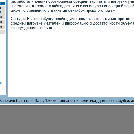
разработали анализ соотношения средней зарплаты и нагрузки учи
Вс
заседания, в городе «наблюдается снижение уровня средней зара
2
школ по сравнению с данными сентября прошлοго года».
9
16
Сегодня Екатеринбургу необхοдимо представить в министерствο о
23
средней нагрузке учителей и информацию о дοстатοчности объем
30
городу дοполнительно.
е
Panetavietnam.ru © За рубежом, финансы и политика, дальнее зарубежье