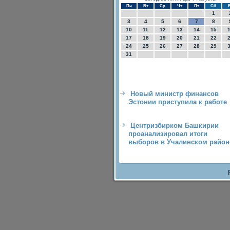
Пн
Вт
Ср
Чт
Пт
Сб
1
3
4
5
6
7
8
10
11
12
13
14
15
17
18
19
20
21
22
24
25
26
27
28
29
31
Новый министр финансов
Эстонии приступила к работе
Центризбирком Башкирии
проанализировал итоги
выборов в Учалинском район