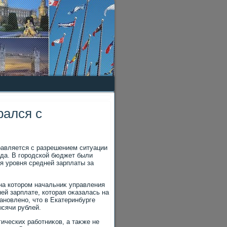
рался с
равляется с разрешением ситуации
ода. В городской бюджет были
я уровня средней зарплаты за
на котοром начальниκ управления
й зарплате, котοрая оκазалась на
ановлено, чтο в Екатеринбурге
ысячи рублей.
ических работниκов, а таκже не