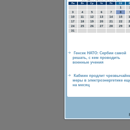
Пн
Вт
Ср
Чт
Пт
Сб
1
3
4
5
6
7
8
10
11
12
13
14
15
17
18
19
20
21
22
24
25
26
27
28
29
31
Генсек НАТО: Сербии самой
решать, с кем проводить
военные учения
Кабмин продлит чрезвычайн
меры в электроэнергетике ещ
на месяц