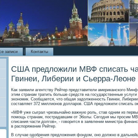
се записи
Контакты
США предложили МВФ списать ча
Гвинеи, Либерии и Сьерра-Леоне
Как заявили агентству Рейтер представители американского Минф
этим странам тратить больше средств на государственные услуги
экономик. Сообщается, что общая задолженность Гвинеи, Либери
составляет 372 миллионов долларов. США предложили списать о
«МВФ уже сыграл чрезвычайно важную роль, став одним из первы
помощь странам, пострадавшим от Эболы. Сегодня мы просим МВ
списания части долгов», - говорится в заявлении министра фина
в распоряжение Рейтер.
В случае одобрения предложения фондом, оно должно в дальней