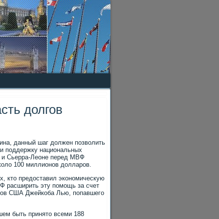
сть долгов
ина, данный шаг должен позволить
 и поддержку национальных
и и Сьерра-Леоне перед МВФ
коло 100 миллионов долларов.
х, кто предоставил экономическую
Ф расширить эту помощь за счет
нсов США Джейкоба Лью, попавшего
шем быть принято всеми 188