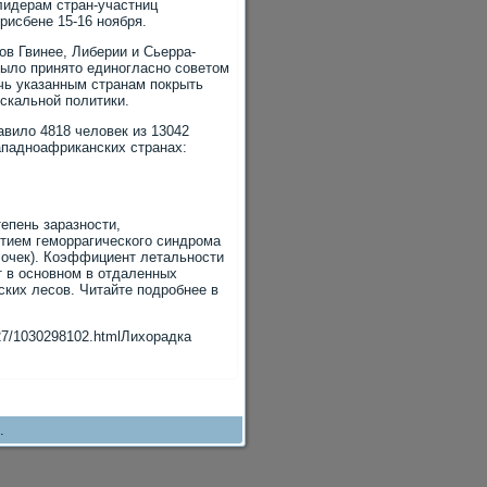
лидерам стран-участниц
рисбене 15-16 ноября.
в Гвинее, Либерии и Сьерра-
было принято единогласно советом
чь указанным странам покрыть
скальной политики.
вило 4818 человек из 13042
ападноафриканских странах:
епень заразности,
итием геморрагического синдрома
лочек). Коэффициент летальности
 в основном в отдаленных
ких лесов. Читайте подробнее в
1027/1030298102.htmlЛихорадка
.