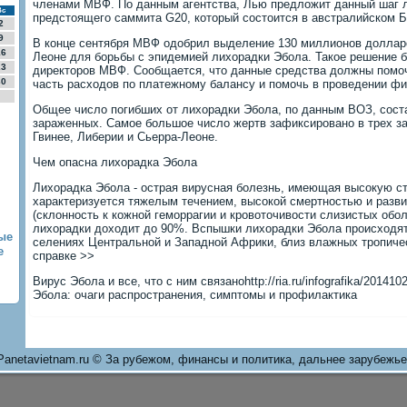
членами МВФ. По данным агентства, Лью предложит данный шаг 
Вс
предстоящего саммита G20, который состоится в австралийском Б
2
9
В конце сентября МВФ одобрил выделение 130 миллионов долларо
16
Леоне для борьбы с эпидемией лихорадки Эбола. Такое решение 
23
директоров МВФ. Сообщается, что данные средства должны помо
30
часть расходов по платежному балансу и помочь в проведении фи
Общее число погибших от лихорадки Эбола, по данным ВОЗ, соста
зараженных. Самое большое число жертв зафиксировано в трех з
Гвинее, Либерии и Сьерра-Леоне.
Чем опасна лихорадка Эбола
Лихорадка Эбола - острая вирусная болезнь, имеющая высокую ст
характеризуется тяжелым течением, высокой смертностью и разв
(склонность к кожной геморрагии и кровоточивости слизистых обо
лихорадки доходит до 90%. Вспышки лихорадки Эбола происходят
ые
селениях Центральной и Западной Африки, близ влажных тропичес
е
справке >>
Вирус Эбола и все, что с ним связаноhttp://ria.ru/infografika/2014
Эбола: очаги распространения, симптомы и профилактика
Panetavietnam.ru © За рубежом, финансы и политика, дальнее зарубежье