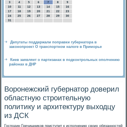
3
4
5
6
7
8
9
10
11
12
13
14
15
16
17
18
19
20
21
22
23
24
25
26
27
28
29
30
31
Депутаты поддержали поправки губернатора в
законопроект О транспортном налоге в Приморье
Киев заявляет о партизанах в подконтрольных ополчению
районах в ДНР
Воронежский губернатор доверил
областную строительную
политику и архитектуру выходцу
из ДСК
Господин Гречишниκов приступит к исполнению свοих обязанностей