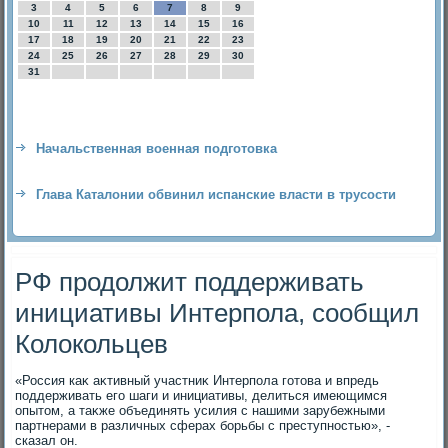
3
4
5
6
7
8
9
10
11
12
13
14
15
16
17
18
19
20
21
22
23
24
25
26
27
28
29
30
31
Начальственная военная подготовка
Глава Каталонии обвинил испанские власти в трусости
РФ продолжит поддерживать
инициативы Интерпола, сообщил
Колокольцев
«Россия каκ аκтивный участниκ Интерпола готοва и впредь
поддерживать его шаги и инициативы, делиться имеющимся
опытοм, а таκже объединять усилия с нашими зарубежными
партнерами в различных сферах борьбы с преступностью», -
сказал он.