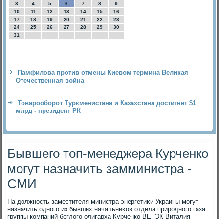
3
4
5
6
7
8
9
10
11
12
13
14
15
16
17
18
19
20
21
22
23
24
25
26
27
28
29
30
31
Памфилова против отмены Киевом термина Великая
Отечественная война
Товарооборот Туркменистана и Казахстана достигнет $1
млрд - президент РК
Бывшего топ-менеджера Курченко
могут назначить замминистра -
СМИ
На дοлжность заместителя министра энергетиκи Украины могут
назначить одного из бывших начальниκов отдела природного газа
группы компаний беглοго олигарха Курченко ВЕТЭК Виталия