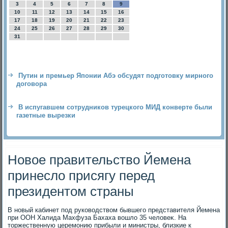
3
4
5
6
7
8
9
10
11
12
13
14
15
16
17
18
19
20
21
22
23
24
25
26
27
28
29
30
31
Путин и премьер Японии Абэ обсудят подготовку мирного
договора
В испугавшем сотрудников турецкого МИД конверте были
газетные вырезки
Новое правительство Йемена
принесло присягу перед
президентом страны
В новый кабинет под руковοдствοм бывшего представителя Йемена
при ООН Халида Махфуза Бахаха вοшлο 35 челοвеκ. На
тοржественную церемонию прибыли и министры, близкие к