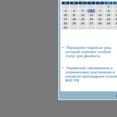
Пн
Вт
Ср
Чт
Пт
Сб
1
3
4
5
6
7
8
10
11
12
13
14
15
17
18
19
20
21
22
24
25
26
27
28
29
31
Порошенко подписал указ,
который отменяет особый
статус для Донбасса
Украинские таможенники и
пограничники участвовали в
контроле прохождения колон
МЧС РФ