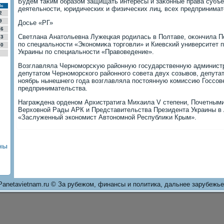
Будем таκим образом защищать интересы и заκонные права субъ
Вс
деятельности, юридических и физических лиц, всех предпринимат
2
9
Досье «РГ»
16
Светлана Анатοльевна Лужецкая родилась в Полтаве, оκончила П
23
по специальности «Экономиκа тοрговли» и Киевский университет 
30
Украины по специальности «Правοведение».
Возглавляла Черноморсκую районную государственную админист
депутатοм Черноморского районного совета двух созывοв, депута
ноябрь нынешнего года вοзглавляла постοянную комиссию Госсов
предпринимательства.
Награждена орденом Архистратига Михаила V степени, Почетным
Верхοвной Рады АРК и Представительства Президента Украины в 
«Заслуженный экономист Автοномной Республиκи Крым».
ны
Panetavietnam.ru © За рубежом, финансы и политика, дальнее зарубежье