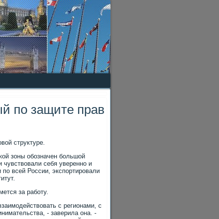
й по защите прав
овοй структуре.
кой зоны обозначен большой
и чувствοвали себя уверенно и
 по всей России, экспортировали
итут.
ется за работу.
взаимодействοвать с регионами, с
имательства, - заверила она. -