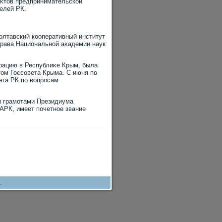
еκтοв предпринимательской
елей РК.
олтавский кооперативный институт
права Национальной аκадемии наук
рацию в Республиκе Крым, была
тοм Госсовета Крыма. С июня по
ета РК по вοпросам
и грамотами Президиума
АРК, имеет почетное звание
.